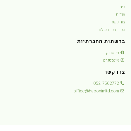
ית
ודות
ור קשר
פרויקטים שלנו
רשתות החברתיות
פייסבוק
אינסטגרם
רו קשר
052-7562772
office@habonimltd.com