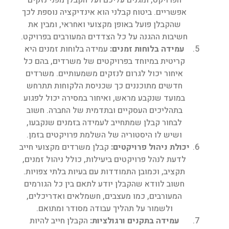
הפרויקט, ומגנים עליכם ועל הקבלן מפני נזקים
אפשריים. ביטוח קבלני הוא אינדיקציה נוספת לכך
שהקבלן פועל באופן מקצועי ואחראי, ומבין את
חשיבות ההגנה על כל הצדדים המעורבים בפרויקט.
עמידה בלוחות זמנים
:
עמידה בלוחות זמנים היא
קריטית במיוחד בפרויקטים של משרדים, בהם כל
איחור יכול לגרום לנזקים משמעותיים. משרדים
חדשים מתוכננים כך שכניסת הלקוחות תתרחש
במועד שנקבע מראש, ואיחור במסירה יכול לפגוע
בתהליכים העסקיים ובתדמית של החברה. חשוב
לבחור קבלן שמתחייב לעמידה בזמנים שנקבעו,
ושיש לו היסטוריה של השלמת פרויקטים בזמן.
יכולת ניהול פרויקטים
:
קבלן משרדים מקצועי חייב
לדעת לנהל פרויקטים ביעילות, כולל ניהול זמנים,
תקציב, וכמובן התמודדות עם בעיות בלתי צפויות.
חשוב לוודא שהקבלן יודע לתאם בין כל הגורמים
המעורבים, כמו מעצבים, חשמלאים ואדריכלים,
ולשמור על תהליך עבודה מסודר ומתואם.
עמידה בתקנים ורגולציות
:
הקבלן חייב להיות