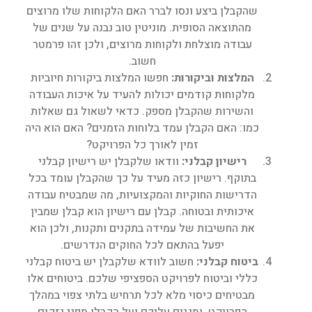
שהקבלן ביצע ונסו לברר האם הלקוחות שלו מרוצים
מהתוצאה הסופית. מוניטין טוב נבנה על שנים של
עבודה מוצלחת ולקוחות מרוצים, ולכן זהו פרמטר
חשוב.
המלצות וביקורות
:
חפשו המלצות ביקורות חיוביות
מלקוחות קודמים יכולות להעיד על איכות העבודה
והשירות שהקבלן מספק. כדאי לשאול גם שאלות
כמו: האם הקבלן עמד בלוחות הזמנים? האם הוא היה
זמין לאורך כל הפרויקט?
רישיון קבלני
:
וודאו שלקבלן יש רישיון קבלני
בתוקף. רישיון כזה מעיד על כך שהקבלן עומד בכל
הדרישות החוקיות והמקצועיות, מה שמבטיח עבודה
איכותית ובטוחה. קבלן עם רישיון הוא קבלן שמבין
את החשיבות של עמידה בתקנים ותקנות, ולכן הוא
יפעל בהתאם לכל החוקים הנדרשים.
ביטוח קבלני
:
חשוב לוודא שלקבלן יש ביטוח קבלני
כללי וביטוח לפרויקט הספציפי שלכם. ביטוחים אלו
מבטיחים כיסוי מלא לכל תרחיש בלתי צפוי במהלך